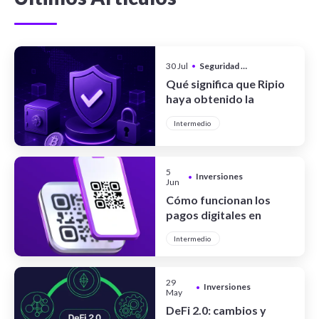
30 Jul
•
Seguridad y Privacidad
Qué significa que Ripio
haya obtenido la
certificación CCSS Level
Intermedio
III Full System
5
Inversiones
•
Jun
Cómo funcionan los
pagos digitales en
Argentina
Intermedio
29
Inversiones
•
May
DeFi 2.0: cambios y