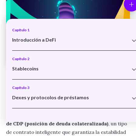
+
Capítulo 1
Introducción a DeFi
Qué es DeFi y cómo funciona
Capítulo 2
Beneficios de DeFi
Stablecoins
DAI es una
stablecoin cuyo valor está vinculado al
Principales herramientas y operaciones DeFi
Stablecoins y DeFi
del dólar estadounidense
, y que parte de la
Capítulo 3
comunidad de desarrollos descentralizados
USD Coin
Dexes y protocolos de préstamos
MakerDAO
.
DAI
Qué son los dexes
Los DAI están respaldados por un
smart contract
Capítulo 4
El caso Uniswap
de CDP (posición de deuda colateralizada)
, un tipo
DeFi Beneficios
de contrato inteligente que garantiza la estabilidad
El caso AAVE