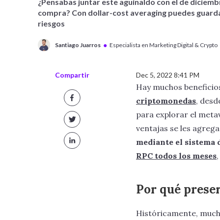
¿Pensabas juntar este aguinaldo con el de diciembr
compra? Con dollar-cost averaging puedes guarda
riesgos
●
Santiago Juarros
Especialista en Marketing Digital & Crypto
Compartir
Dec 5, 2022 8:41 PM
Hay muchos beneficios
criptomonedas
, desd
para explorar el meta
ventajas se les agrega
mediante el sistema 
RPC todos los meses
Por qué preser
Históricamente, mucha