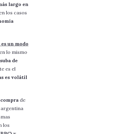
más largo en
en los casos
onomía
s es un modo
en lo mismo
suba de
e es el
s es volátil
e compra
de
 argentina
smas
 los
(RPC) y