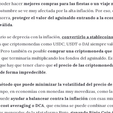
 poder hacer
mejores compras para las fiestas o un viaje 
ostumbre se ve muy afectada por la alta inflación. Por eso, 
ahorra,
proteger el valor del aguinaldo entrando a la ec
válida
.
rio se deprecia con la inflación,
convertirlo a stablecoin
ya que criptomonedas como USDC, USDT o DAI siempre val
. Pero también es posible
comprar una criptomoneda que 
lo que terminaría multiplicando los fondos del aguinaldo. Est
ue hay que tener claro que
el precio de las criptomoneda
o de forma impredecible
.
étodo que puede minimizar la volatilidad del precio d
tiempo, en economías con monedas muy movedizas, como la
 puede
ayudar a balancear contra la inflación
con esas mi
-cost averaging o DCA
, que encima se puede combinar con
es mensuales de la plataforma Ripio,
ganando Ripio Coin 