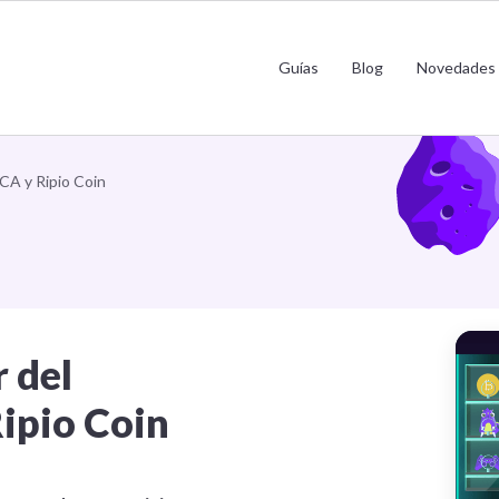
roteger el valor del aguinaldo con D
Guías
Blog
Novedades
Ripio Coin
CA y Ripio Coin
 del
ipio Coin