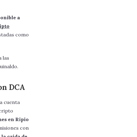
ponible a
ipto
listadas como
 las
uinaldo.
con DCA
na cuenta
cripto
mes en Ripio
omisiones con
la caída de