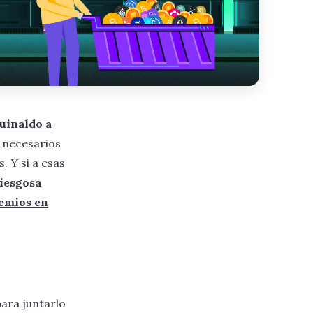
guinaldo a
s necesarios
s
. Y si a esas
iesgosa
emios en
ara juntarlo