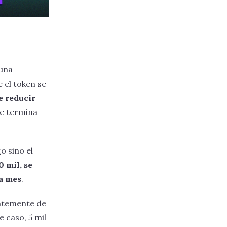
 una
 el token se
 reducir
se termina
o sino el
0 mil, se
da mes
.
entemente de
e caso, 5 mil