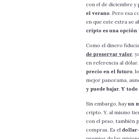
con el de diciembre y
el verano
. Pero esa c
en que este extra se 
cripto es una opción 
Como el dinero fiducia
de preservar valor
, 
en referencia al dólar
precio en el futuro
, 
mejor panorama, aunq
y puede bajar. Y tod
Sin embargo, hay
un m
cripto. Y, al mismo 
con el peso, también
compras. Es el
dollar
premios de las mision