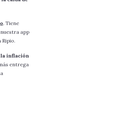
io
. Tiene
 nuestra app
 Ripio.
la inflación
emás entrega
la