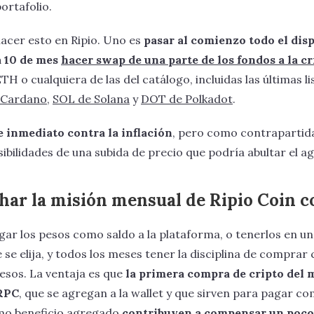
ortafolio.
acer esto en Ripio. Uno es
pasar al comienzo todo el dis
a 10 de mes
hacer swap de una parte de los fondos a la cr
ETH o cualquiera de las del catálogo, incluidas las últimas 
 Cardano
,
SOL de Solana
y
DOT de Polkadot
.
e inmediato contra la inflación
, pero como contrapartida
ibilidades de una subida de precio que podría abultar el ag
ar la misión mensual de Ripio Coin 
gar los pesos como saldo a la plataforma, o tenerlos en u
e se elija, y todos los meses tener la disciplina de comprar 
sos. La ventaja es que
la primera compra de cripto del 
 RPC
, que se agregan a la wallet y que sirven para pagar c
mo beneficio agregado
contribuyen a compensar un poco 