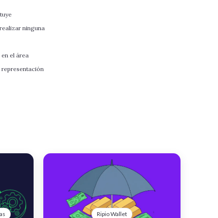
ituye
realizar ninguna
 en el área
e representación
as
Ripio Wallet