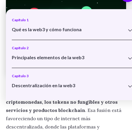
Capítulo 1
Qué es la web3 y cómo funciona
Una definición de web3
Capítulo 2
La infraestructura cripto de la web3
Principales elementos de la web3
Cómo funciona la web3
El rol de las wallets en web3
Capítulo 3
Exchanges y dexes, los mercados web3
En su etapa actual,
internet y el contenido online
Descentralización en la web3
Dapps, el software descentralizado
están cada vez más entrelazados con las
Identidades descentralizadas
criptomonedas, los tokens no fungibles y otros
Una vuelta por el metaverso
DeFi, finanzas descentralizadas
servicios y productos blockchain
. Esa fusión está
Navegadores web3 y extensiones
favoreciendo un tipo de internet más
NFT, cultura y entretenimiento descentralizados
descentralizada, donde las plataformas y