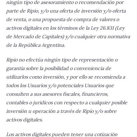
ningún tipo de asesoramiento o recomendación por
CeFi, finanzas centralizadas
Capítulo 5
parte de Ripio, y/o una oferta de inversión y/o oferta
DeFi, descentralización y yield farming
Inversiones institucionales
de venta, o una propuesta de compra de valores o
activos digitales en los términos de la Ley 26.831 (Ley
Inversión empresarial en criptomonedas
de Mercado de Capitales) y/o cualquier otra normativa
OTC, inversiones extrabursátiles
de la República Argentina.
Ripio no efectúa ningún tipo de representación o
garantía sobre la posibilidad o conveniencia de
utilizarlos como inversión, y por ello se recomienda a
todos los Usuarios y/o potenciales Usuarios que
consulten a sus asesores fiscales, financieros,
contables o jurídicos con respecto a cualquier posible
inversión u operación a través de Ripio y/o sobre
activos digitales.
Los activos digitales pueden tener una cotización