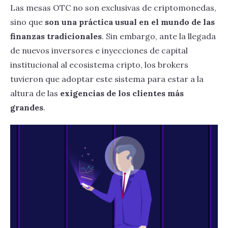
CeFi, finanzas centralizadas
Las mesas OTC no son exclusivas de criptomonedas,
Capítulo 5
sino que
son una práctica usual en el mundo de las
DeFi, descentralización y yield farming
Inversiones institucionales
finanzas tradicionales
. Sin embargo, ante la llegada
de nuevos inversores e inyecciones de capital
Inversión empresarial en criptomonedas
institucional al ecosistema cripto, los brokers
OTC, inversiones extrabursátiles
tuvieron que adoptar este sistema para estar a la
altura de las
exigencias de los clientes más
grandes
.