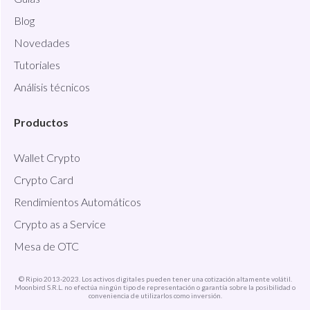
Blog
Novedades
Tutoriales
Análisis técnicos
Productos
Wallet Crypto
Crypto Card
Rendimientos Automáticos
Crypto as a Service
Mesa de OTC
© Ripio 2013-2023. Los activos digitales pueden tener una cotización altamente volátil.
Moonbird S.R.L. no efectúa ningún tipo de representación o garantía sobre la posibilidad o
conveniencia de utilizarlos como inversión.