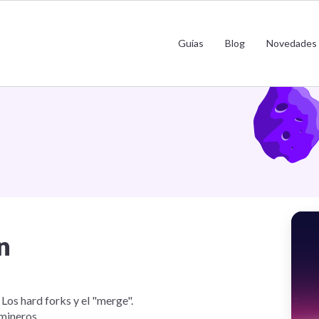
Diferencias con Bitcoin
Guías
Blog
Novedades
n
Los hard forks y el "merge".
mineros.