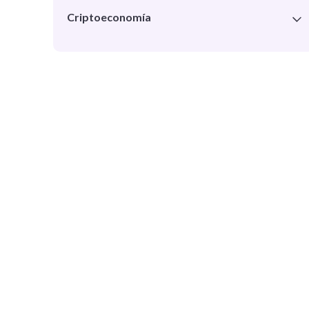
Finanzas descentralizadas (DeFi)
Criptoeconomía
Seguridad en Ethereum
Aplicaciones descentralizadas (DApps)
Descentralización del valor
Protocolo ERC-20 y nuevos tokens
Tokenización de la economía
Protocolo ERC-721 y videojuegos
Proyectos basados en Ethereum