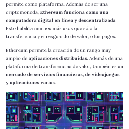
Descentralización del valor
permite como plataforma. Además de ser una
Protocolo ERC-20 y nuevos tokens
criptomoneda,
Ethereum funciona como una
Tokenización de la economía
computadora digital en línea y descentralizada
.
Protocolo ERC-721 y videojuegos
Proyectos basados en Ethereum
Esto habilita muchos más usos que sólo la
transferencia y el resguardo de valor, o los pagos.
Ethereum permite la creación de un rango muy
amplio de
aplicaciones distribuidas
. Además de una
plataforma de transferencias de valor, también es un
mercado de servicios financieros, de videojuegos
y aplicaciones varias
.