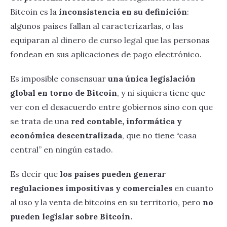
Cómo se forma el precio del bitcoin
Bitcoin es la
inconsistencia en su definición
:
Capítulo 5
Operaciones entre pares
algunos países fallan al caracterizarlas, o las
Por qué Bitcoin es seguro
equiparan al dinero de curso legal que las personas
Brokers de criptomonedas
Seguridad en Bitcoin
fondean en sus aplicaciones de pago electrónico.
Exchanges de criptomonedas
Privacidad en Bitcoin
Es imposible consensuar
una única legislación
Marco regulatorio
global en torno de Bitcoin
, y ni siquiera tiene que
ver con el desacuerdo entre gobiernos sino con que
se trata de una
red contable, informática y
económica descentralizada
, que no tiene “casa
central” en ningún estado.
Es decir que
los países pueden generar
regulaciones impositivas y comerciales
en cuanto
al uso y la venta de bitcoins en su territorio, pero
no
pueden legislar sobre Bitcoin.