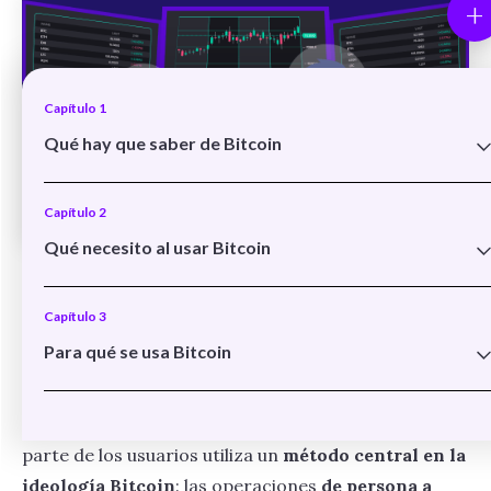
+
Capítulo 1
Qué hay que saber de Bitcoin
Qué es Bitcoin
Capítulo 2
Cómo empezó Bitcoin
Qué necesito al usar Bitcoin
Satoshi Nakamoto
Existen
muchas formas de obtener bitcoins
según
Qué son las direcciones Bitcoin
el nivel de
experiencia
que se tenga y la
Blockchain y minería
Capítulo 3
Cómo enviar y recibir bitcoins
disponibilidad de un
capital que pueda pasarse a
Para qué se usa Bitcoin
Los bitcoins
criptomonedas
.
Exploración de la red
Sistema de pago
Capítulo 4
Pero, cualquiera sea el caso, tarde o temprano gran
Ahorros e inversiones
parte de los usuarios utiliza un
método central en la
Cómo operar en Bitcoin
Transferencia de valor
ideología Bitcoin
: las operaciones
de persona a