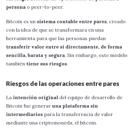
Cómo se forma el precio del bitcoin
persona
o peer-to-peer.
Capítulo 5
Operaciones entre pares
Por qué Bitcoin es seguro
Bitcoin es un
sistema contable entre pares
, creado
Brokers de criptomonedas
con la idea de que se transformara en una
Seguridad en Bitcoin
herramienta para que las personas puedan
Exchanges de criptomonedas
Privacidad en Bitcoin
transferir valor entre sí directamente, de forma
Marco regulatorio
sencilla, barata y segura
. Sin embargo, este modelo
también
tiene sus riesgos
.
Riesgos de las operaciones entre pares
La
intención original
del equipo de desarrollo de
Bitcoin fue generar
una plataforma sin
intermediarios
para la transferencia de valor
mediante una criptomoneda, el bitcoin.